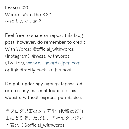
Lesson 025:
Where is/are the XX?
～はどこですか？
Feel free to share or repost this blog 
post, however, do remember to credit 
With Words: @official_withwords 
(Instagram), @waza_withwords 
(Twitter), 
www.withwords-jpen.com
, 
or link directly back to this post.
Do not, under any circumstances, edit 
or crop any material found on this 
website without express permission.
当ブログ記事のシェアや再投稿はご自
由にどうぞ。ただし、当社のクレジッ
ト表記（@official_withwords 