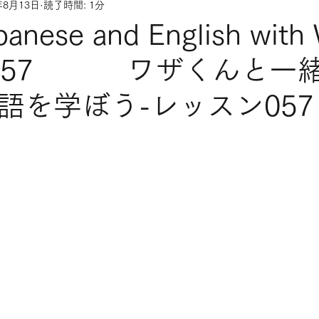
年8月13日
読了時間: 1分
panese and English with
on 057 ワザくんと一
語を学ぼう-レッスン057 