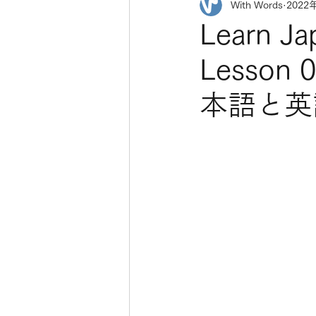
With Words
2022
Learn Ja
Less
本語と英