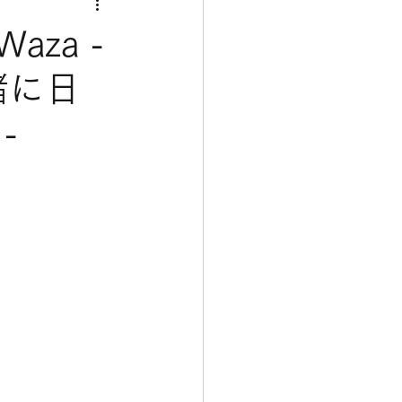
 Waza -
緒に日
-